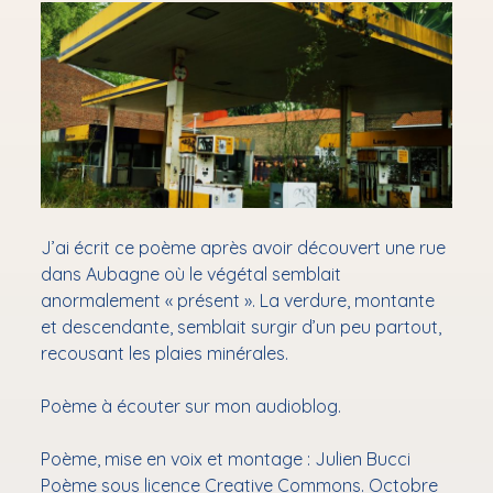
Performances
le
menu
Ouvrir
Ateliers & résidences
le
menu
Ouvrir
Bibliothérapie
le
menu
Mon audioblog
✉ Newsletter
Contact
J’ai écrit ce poème après avoir découvert une rue
podcast
dans Aubagne où le végétal semblait
anormalement « présent ». La verdure, montante
et descendante, semblait surgir d’un peu partout,
recousant les plaies minérales.
Poème à écouter sur mon audioblog.
Poème, mise en voix et montage : Julien Bucci
Poème sous licence Creative Commons. Octobre