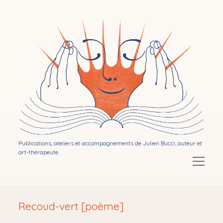
Bibliothérapie
par
Julien
Bucci
Publications, ateliers et accompagnements de Julien Bucci, auteur et
art-thérapeute.
Ouvrir
le
menu
Ouvrir
Mon activité d’auteur
le
Recoud-vert [poème]
menu
Ouvrir
Publications
le
menu
Ouvrir