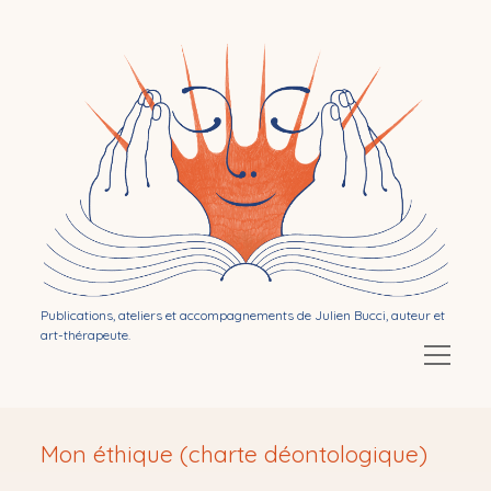
Bibliothérapie
par
Julien
Bucci
Publications, ateliers et accompagnements de Julien Bucci, auteur et
art-thérapeute.
Ouvrir
le
menu
Ouvrir
Mon activité d’auteur
le
Mon éthique (charte déontologique)
menu
Ouvrir
Publications
le
menu
Ouvrir