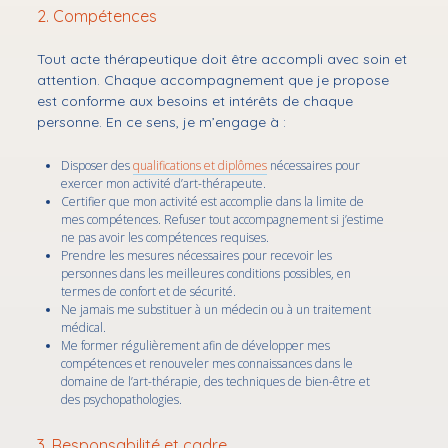
Prendre RDV
2. Compétences
Mon audioblog
Tout acte thérapeutique doit être accompli avec soin et
✉ Newsletter
attention. Chaque accompagnement que je propose
est conforme aux besoins et intérêts de chaque
Contact
personne. En ce sens, je m’engage à :
Disposer des
qualifications et diplômes
nécessaires pour
podcast
exercer mon activité d’art-thérapeute.
Certifier que mon activité est accomplie dans la limite de
mes compétences. Refuser tout accompagnement si j’estime
ne pas avoir les compétences requises.
Prendre les mesures nécessaires pour recevoir les
personnes dans les meilleures conditions possibles, en
termes de confort et de sécurité.
Ne jamais me substituer à un médecin ou à un traitement
médical.
Me former régulièrement afin de développer mes
compétences et renouveler mes connaissances dans le
domaine de l’art-thérapie, des techniques de bien-être et
des psychopathologies.
3. Responsabilité et cadre