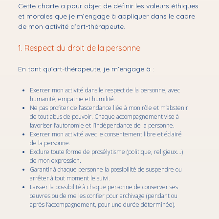
Performances
Cette charte a pour objet de définir les valeurs éthiques
le
menu
et morales que je m’engage à appliquer dans le cadre
Ouvrir
Ateliers & résidences
menu
le
de mon activité d’art-thérapeute.
le
menu
Bibliothérapie
Ouvrir
1. Respect du droit de la personne
Qui suis-je ?
En tant qu’art-thérapeute, je m’engage à :
Mes formations
Mes références
Exercer mon activité dans le respect de la personne, avec
humanité, empathie et humilité.
Mon éthique
Ne pas profiter de l’ascendance liée à mon rôle et m’abstenir
de tout abus de pouvoir. Chaque accompagnement vise à
L’art-thérapie ? La bibliothérapie ?
favoriser l’autonomie et l’indépendance de la personne.
Exercer mon activité avec le consentement libre et éclairé
Pourquoi solliciter un art-thérapeute ?
de la personne.
Exclure toute forme de prosélytisme (politique, religieux…)
Mes articles sur la bibliothérapie
de mon expression.
Garantir à chaque personne la possibilité de suspendre ou
Mes accompagnements & prestations
arrêter à tout moment le suivi.
Laisser la possibilité à chaque personne de conserver ses
Foire aux questions
œuvres ou de me les confier pour archivage (pendant ou
après l’accompagnement, pour une durée déterminée).
Tarifs