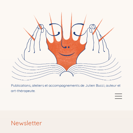
Bibliothérapie
par
Julien
Bucci
Publications, ateliers et accompagnements de Julien Bucci, auteur et
art-thérapeute.
Ouvrir
le
menu
Ouvrir
Mon activité d’auteur
le
Newsletter
menu
Ouvrir
Publications
le
menu
Ouvrir