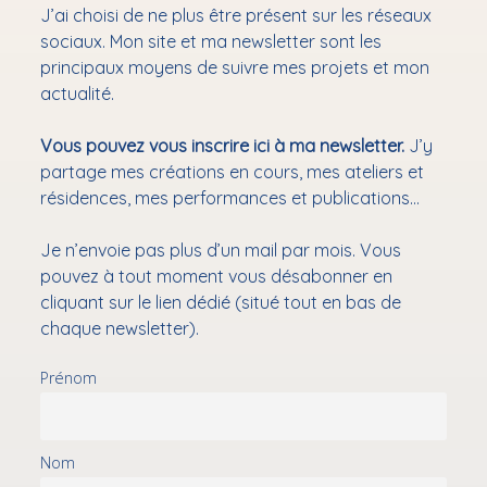
Performances
J’ai choisi de ne plus être présent sur les réseaux
le
menu
Ouvrir
Ateliers & résidences
sociaux. Mon site et ma newsletter sont les
le
principaux moyens de suivre mes projets et mon
menu
Ouvrir
Bibliothérapie
actualité.
le
menu
Mon audioblog
Vous pouvez vous inscrire ici à ma newsletter.
J’y
✉ Newsletter
partage mes créations en cours, mes ateliers et
Contact
résidences, mes performances et publications…
Je n’envoie pas plus d’un mail par mois. Vous
podcast
pouvez à tout moment vous désabonner en
cliquant sur le lien dédié (situé tout en bas de
chaque newsletter).
Prénom
Nom