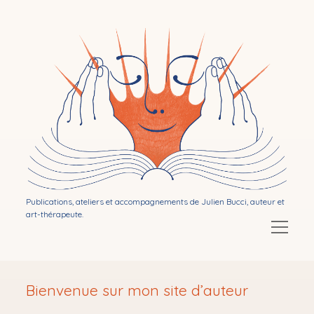
Bibliothérapie
par
Julien
Bucci
Publications, ateliers et accompagnements de Julien Bucci, auteur et
art-thérapeute.
Ouvrir
le
menu
Ouvrir
Mon activité d’auteur
le
Bienvenue sur mon site d’auteur
menu
Ouvrir
Publications
le
menu
Ouvrir