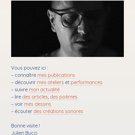
Performances
le
menu
Ouvrir
Ateliers & résidences
le
menu
Ouvrir
Bibliothérapie
le
menu
Mon audioblog
✉ Newsletter
Contact
Vous pouvez ici :
podcast
– connaître
mes publications
– découvrir
mes ateliers
et
performances
– suivre
mon actualité
– lire
des articles
,
des poèmes
– voir
mes dessins
– écouter
des créations sonores
Bonne visite !
Julien Bucci