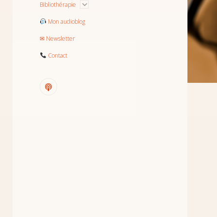
menu
Ouvrir
Bibliothérapie
le
menu
Mon audioblog
✉ Newsletter
Contact
podcast