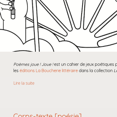
Poèmes joue ! Joue !
est un cahier de jeux poétiques p
les
éditions La Boucherie littéraire
dans la collection
L
Poèmes
Lire la suite
joue
!
Joue
!
[poésie
Corps-texte [poésie]