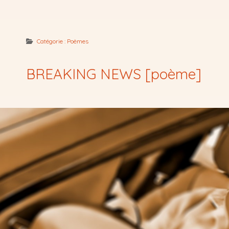
Catégorie :
Poèmes
BREAKING NEWS [poème]