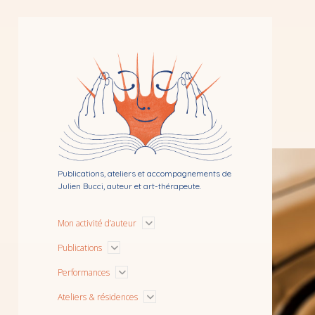
Bibliothérapie
par
Julien
Bucci
Publications, ateliers et accompagnements de
Julien Bucci, auteur et art-thérapeute.
Ouvrir
Mon activité d’auteur
le
menu
Ouvrir
Publications
le
menu
Ouvrir
Performances
le
menu
Ouvrir
Ateliers & résidences
le