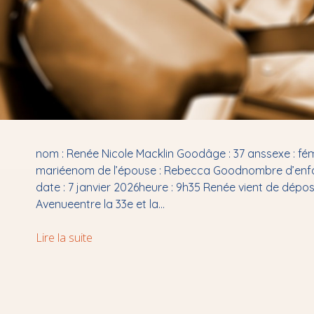
nom : Renée Nicole Macklin Goodâge : 37 anssexe : fémi
mariéenom de l’épouse : Rebecca Goodnombre d’enfants
date : 7 janvier 2026heure : 9h35 Renée vient de déposer
Avenueentre la 33e et la…
BREAKING
Lire la suite
NEWS
[poème]