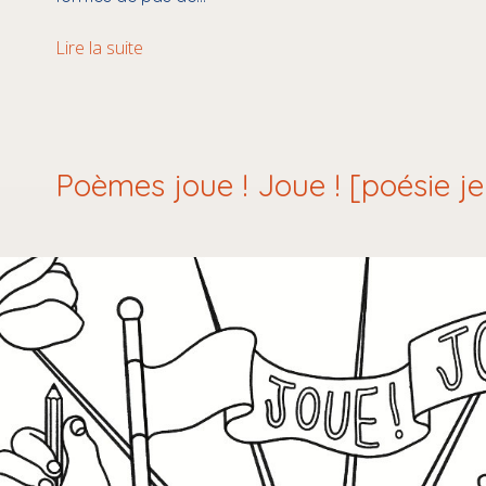
Part
Lire la suite
chemin
[poème]
Poèmes joue ! Joue ! [poésie j