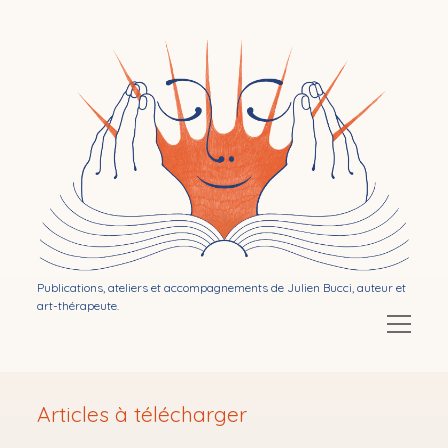
Bibliothérapie
par
Julien
Bucci
Publications, ateliers et accompagnements de Julien Bucci, auteur et
art-thérapeute.
Ouvrir
le
menu
Ouvrir
Mon activité d’auteur
le
Articles à télécharger
menu
Ouvrir
Publications
le
menu
Ouvrir