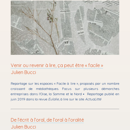
Performances
le
menu
Ouvrir
Ateliers & résidences
le
menu
Ouvrir
Bibliothérapie
le
menu
Mon audioblog
✉ Newsletter
Contact
Venir ou revenir à lire, ça peut être « facile »
podcast
Julien Bucci
Reportage sur les espaces « Facile à lire », proposés par un nombre
croissant de médiathèques. Focus sur plusieurs démarches
entreprises dans l’Oise, la Somme et le Nord ▪ Reportage publié en
juin 2019 dans la revue
Eulalie
, à lire sur le site
ActuaLitté
De l’écrit à l’oral, de l’oral à l’oralité
Julien Bucci