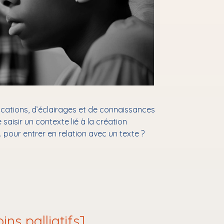
lications, d’éclairages et de connaissances
 saisir un contexte lié à la création
… pour entrer en relation avec un texte ?
ns palliatifs]