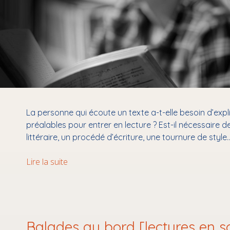
La personne qui écoute un texte a-t-elle besoin d’exp
préalables pour entrer en lecture ? Est-il nécessaire de
littéraire, un procédé d’écriture, une tournure de style
Entrer
Lire la suite
en
lecture
« les
yeux
fermés »
Balades au bord [lectures en soi