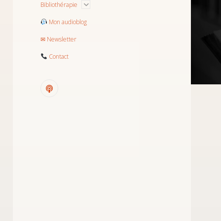
menu
Ouvrir
Bibliothérapie
le
menu
Mon audioblog
✉ Newsletter
Contact
podcast