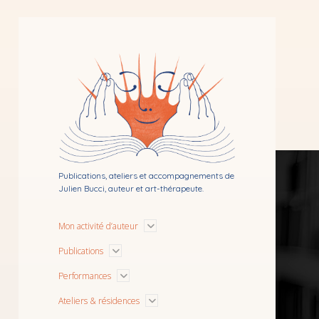
Bibliothérapie
par
Julien
Bucci
Publications, ateliers et accompagnements de
Julien Bucci, auteur et art-thérapeute.
Ouvrir
Mon activité d’auteur
le
menu
Ouvrir
Publications
le
menu
Ouvrir
Performances
le
menu
Ouvrir
Ateliers & résidences
le