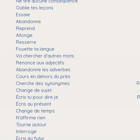
Ne tire aucune conséquence
Oublie tes leçons
Essaie
Abandonne
Reprend
Allonge
Resserre
Fouette ta langue
Va chercher d’autres mots
Renonce aux adjectifs
Abandonne les adverbes
Cours en dehors du près
Cherche des synonymes
R
Change de sujet
Écris tu pour dire je
R
Écris au présent
Change de temps
N’affirme rien
Tourne autour
Interroge
Écris au futur