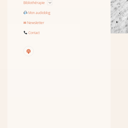
menu
Ouvrir
Bibliothérapie
le
menu
Mon audioblog
✉ Newsletter
Contact
podcast