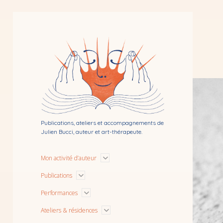
Bibliothérapie
par
Julien
Bucci
Publications, ateliers et accompagnements de
Julien Bucci, auteur et art-thérapeute.
Ouvrir
Mon activité d’auteur
le
menu
Ouvrir
Publications
le
menu
Ouvrir
Performances
le
menu
Ouvrir
Ateliers & résidences
le