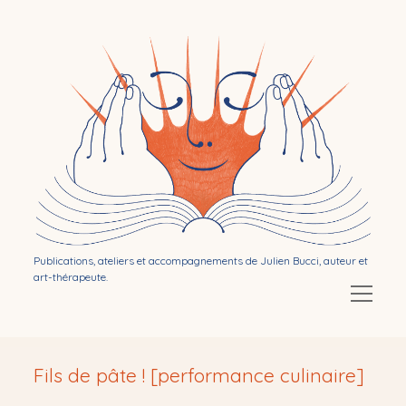
Bibliothérapie
par
Julien
Bucci
Publications, ateliers et accompagnements de Julien Bucci, auteur et
art-thérapeute.
Ouvrir
le
menu
Ouvrir
Mon activité d’auteur
le
Fils de pâte ! [performance culinaire]
menu
Ouvrir
Publications
menu
le
le
menu