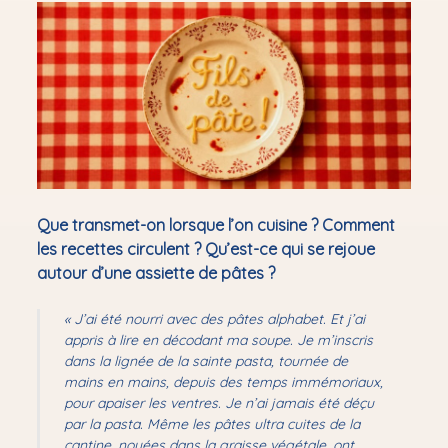
Performances
Ouvrir
Fils de pâte ! [performance culinaire]
PoéZou ! [lecture musicale]
Voyance poétique
Balades sensorielles
Brigade d’Intervention Poétique
Le Cocon : bulle de biblio-relaxation
Que transmet-on lorsque l’on cuisine ? Comment
Siestes poétiques
les recettes circulent ? Qu’est-ce qui se rejoue
autour d’une assiette de pâtes ?
Ouvrir
Ateliers & résidences
le
menu
Ouvrir
Bibliothérapie
« J’ai été nourri avec des pâtes alphabet. Et j’ai
le
appris à lire en décodant ma soupe. Je m’inscris
menu
Mon audioblog
dans la lignée de la sainte pasta, tournée de
mains en mains, depuis des temps immémoriaux,
✉ Newsletter
pour apaiser les ventres. Je n’ai jamais été déçu
Contact
par la pasta. Même les pâtes ultra cuites de la
cantine, noyées dans la graisse végétale, ont