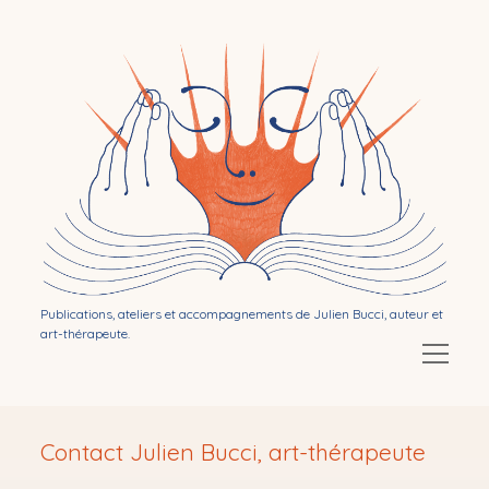
Bibliothérapie
par
Julien
Bucci
Publications, ateliers et accompagnements de Julien Bucci, auteur et
art-thérapeute.
Ouvrir
le
menu
Ouvrir
Mon activité d’auteur
le
Contact Julien Bucci, art-thérapeute
menu
Ouvrir
Publications
le
menu
Ouvrir