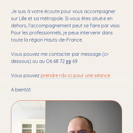
Performances
le
menu
Ouvrir
Ateliers & résidences
Je suis à votre écoute pour vous accompagner
le
sur Lille et sa métropole. Si vous êtes situé.e en
menu
Ouvrir
Bibliothérapie
dehors, l’accompagnement peut se faire par visio.
le
menu
Mon audioblog
Pour les professionnels, je peux intervenir dans
toute la région Hauts-de-France.
✉ Newsletter
Contact
Vous pouvez me contacter par message (ci-
dessous) ou au O6 68 72 ջջ 69
podcast
Vous pouvez
prendre rdv ici pour une séance
A bientôt