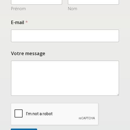
Prénom
Nom
m
E-mail
*
e
s
s
a
g
e
Votre message
N
o
m
V
o
t
r
e