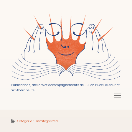
Bibliothérapie
par
Julien
Bucci
Publications, ateliers et accompagnements de Julien Bucci, auteur et
art-thérapeute.
Ouvrir
le
menu
Ouvrir
Mon activité d’auteur
le
menu
Catégorie :
Uncategorized
Ouvrir
Publications
le
menu
Ouvrir