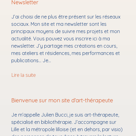
Performances
Newsletter
le
menu
Ouvrir
Ateliers & résidences
le
J’ai choisi de ne plus être présent sur les réseaux
menu
Ouvrir
Bibliothérapie
sociaux. Mon site et ma newsletter sont les
le
principaux moyens de suivre mes projets et mon
menu
Mon audioblog
actualité. Vous pouvez vous inscrire ici à ma
✉ Newsletter
newsletter. J’y partage mes créations en cours,
mes ateliers et résidences, mes performances et
Contact
publications… Je…
podcast
Newsletter
Lire la suite
Bienvenue sur mon site d’art-thérapeute
Je m’appelle Julien Bucci, je suis art-thérapeute,
spécialisé en bibliothérapie. J’accompagne sur
Lille et la métropole lilloise (et en dehors, par visio)