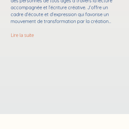
des personnes de tous âges à travers la lecture
accompagnée et l’écriture créative. J’offre un
cadre d’écoute et d’expression qui favorise un
mouvement de transformation par la création…
Bienvenue
Lire la suite
sur
mon
site
d’art-
thérapeute