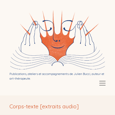
Bibliothérapie
par
Julien
Bucci
Publications, ateliers et accompagnements de Julien Bucci, auteur et
art-thérapeute.
Ouvrir
le
menu
Ouvrir
Mon activité d’auteur
le
Corps-texte [extraits audio]
menu
Ouvrir
Publications
le
menu
Ouvrir