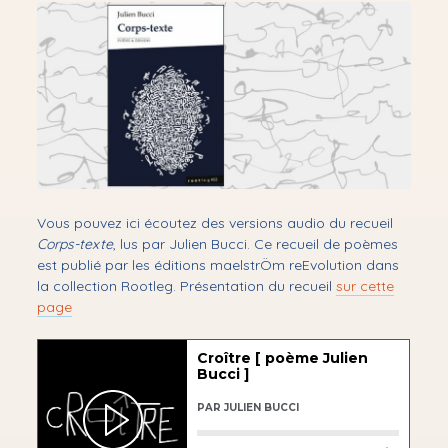
Performances
le
menu
Ouvrir
Ateliers & résidences
le
menu
Ouvrir
Bibliothérapie
le
menu
Mon audioblog
✉ Newsletter
Contact
Vous pouvez ici écoutez des versions audio du recueil
podcast
Corps-texte
, lus par Julien Bucci. Ce recueil de poèmes
est publié par les éditions maelstrÖm reEvolution dans
la collection Rootleg. Présentation du recueil
sur cette
page