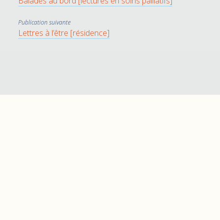
Balades au bord [lectures en soins palliatifs]
Publication suivante
Lettres à l’être [résidence]