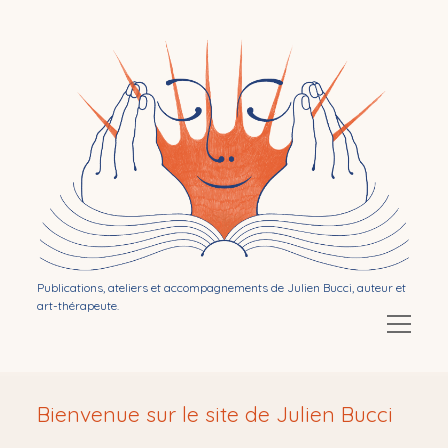
Bibliothérapie
par
Julien
Bucci
Publications, ateliers et accompagnements de Julien Bucci, auteur et
art-thérapeute.
Ouvrir
le
menu
Ouvrir
Mon activité d’auteur
le
Bienvenue sur le site de Julien Bucci
menu
Ouvrir
Publications
le
menu
Ouvrir