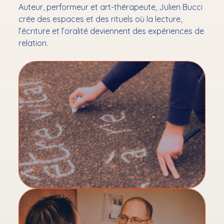
Performances
Auteur, performeur et art-thérapeute, Julien Bucci
le
menu
Ouvrir
Ateliers & résidences
crée des espaces et des rituels où la lecture,
le
l’écriture et l’oralité deviennent des expériences de
menu
Ouvrir
Bibliothérapie
relation.
le
menu
Mon audioblog
✉ Newsletter
Contact
podcast